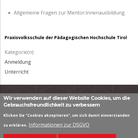
Allgemeine Fragen zur Mentor:innenausbildung
Praxisvolksschule der Pädagogischen Hochschule Tirol
Kategorie(n)
Anmeldung
Unterricht
Wir verwenden auf dieser Website Cookies, um die
Impressum
|
Datenschutzerklärung
|
Kontaktformular
Gebrauchsfreundlichkeit zu verbessern
Pastorstraße 7, A - 6010 Innsbruck, Österreich
Klicken Sie "Cookies akzeptieren", um sich damit einverstanden
Tel.: +43 512 59923 1425
Informationen zur DSGVO
zu erklären.
office.schulpraktikum@ph-tirol.ac.at