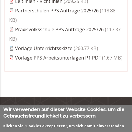
Leitlinien - Richtlinien
(209.25 KB)
Partnerschulen PPS Aufträge 2025/26
(118.88
KB)
Praxisvolksschule PPS Aufträge 2025/26
(117.37
KB)
Vorlage Unterrichtsskizze
(260.77 KB)
Vorlage PPS Arbeitsunterlagen P1 PDF
(1.67 MB)
Wir verwenden auf dieser Website Cookies, um die
Impressum
|
Datenschutzerklärung
|
Kontaktformular
Gebrauchsfreundlichkeit zu verbessern
Pastorstraße 7, A - 6010 Innsbruck, Österreich
Klicken Sie "Cookies akzeptieren", um sich damit einverstanden